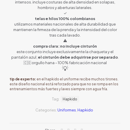
intensos. incluye costuras de alta densidad en solapas,
hombros y aberturas laterales.
✓
telas e hilos 100% colombianos
utilizamos materiales nacionales de alta durabilidad que
mantienen la firmeza de la prenda y la intensidad del color
tras cada lavado.
⚠
compra clara: no incluye cinturón
este conjunto incluye exclusivamente la chaqueta y el
pantalón azul;
el cinturón debe adquirirse por separado
.
🇨🇴 orgullo hana – 100% fabricación nacional
💡
tip de experto:
en el hapkido el uniforme recibe muchos tirones.
este diseño nacional está reforzado para que no se rompa en los
entrenamientos más fuertes y laves siempre con agua fría.
Tag:
Hapkido
Categories:
Uniformes
,
Hapkido