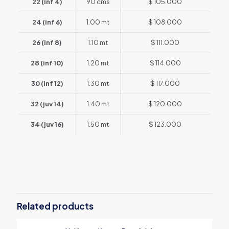
22 (inf 4)
90 cms
$ 105.000
24 (inf 6)
1.00 mt
$ 108.000
26 (inf 8)
1.10 mt
$ 111.000
28 (inf 10)
1.20 mt
$ 114.000
30 (inf 12)
1.30 mt
$ 117.000
32 (juv 14)
1.40 mt
$ 120.000
34 (juv 16)
1.50 mt
$ 123.000
Reviews
There are no reviews yet.
Be the first to review “Uniforme
Hapkido Hana Color Gris –
Related products
Fabricación Nacional y Tela
Reforzada”