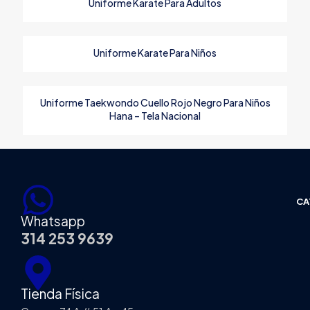
Uniforme Karate Para Adultos
Tu dirección de correo electrónico no será publicada.
Los
campos obligatorios están marcados con
*
Uniforme Karate Para Niños
Your rating
*
Uniforme Taekwondo Cuello Rojo Negro Para Niños
Hana – Tela Nacional
CA
Whatsapp
314 253 9639
Name
*
Email
*
Tienda Física