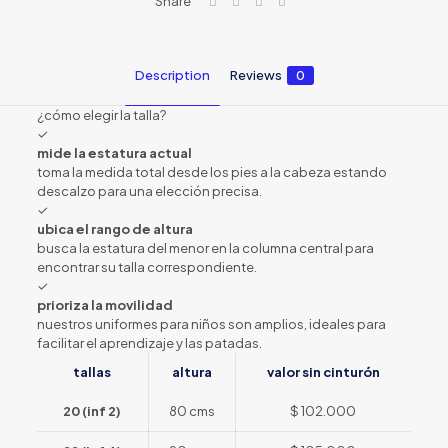
Share
Description
Reviews
0
¿cómo elegir la talla?
✓
mide la estatura actual
toma la medida total desde los pies a la cabeza estando
descalzo para una elección precisa.
✓
ubica el rango de altura
busca la estatura del menor en la columna central para
encontrar su talla correspondiente.
✓
prioriza la movilidad
nuestros uniformes para niños son amplios, ideales para
facilitar el aprendizaje y las patadas.
tallas
altura
valor sin cinturón
20 (inf 2)
80 cms
$ 102.000