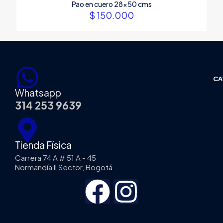
Pao en cuero 28×50 cms
$
150.000
Name
*
Email
*
CA
Guarda mi nombre, correo electrónico y web en este
Whatsapp
navegador para la próxima vez que comente.
314 253 9639
Tienda Física
Carrera 74 A # 51 A - 45
Normandía II Sector, Bogotá