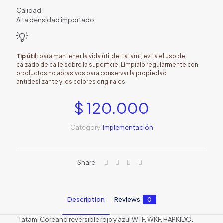
Calidad
Alta densidad importado
💡
Tip útil:
para mantener la vida útil del tatami, evita el uso de
calzado de calle sobre la superficie. Límpialo regularmente con
productos no abrasivos para conservar la propiedad
antideslizante y los colores originales.
$
120.000
Category:
Implementación
Share
Description
Reviews
0
Tatami Coreano reversible rojo y azul WTF, WKF, HAPKIDO.