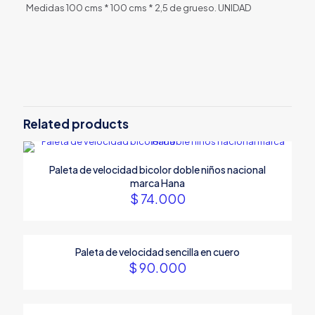
Medidas 100 cms * 100 cms * 2,5 de grueso. UNIDAD
Reviews
There are no reviews yet.
Be the first to review “Piso Tatami
Coreano reversible rojo y azul”
Related products
Tu dirección de correo electrónico no será publicada.
Los
campos obligatorios están marcados con
*
Paleta de velocidad bicolor doble niños nacional
Your rating
*
marca Hana
$
74.000
Paleta de velocidad sencilla en cuero
$
90.000