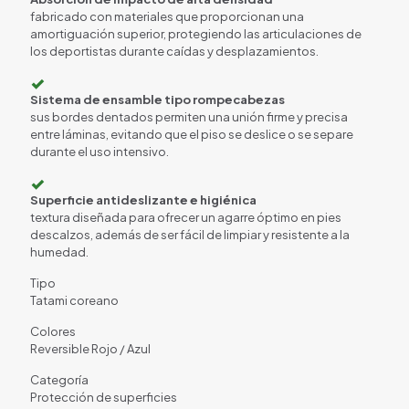
fabricado con materiales que proporcionan una
amortiguación superior, protegiendo las articulaciones de
los deportistas durante caídas y desplazamientos.
✓
Sistema de ensamble tipo rompecabezas
sus bordes dentados permiten una unión firme y precisa
entre láminas, evitando que el piso se deslice o se separe
durante el uso intensivo.
✓
Superficie antideslizante e higiénica
textura diseñada para ofrecer un agarre óptimo en pies
descalzos, además de ser fácil de limpiar y resistente a la
humedad.
Tipo
Tatami coreano
Colores
Reversible Rojo / Azul
Categoría
Protección de superficies